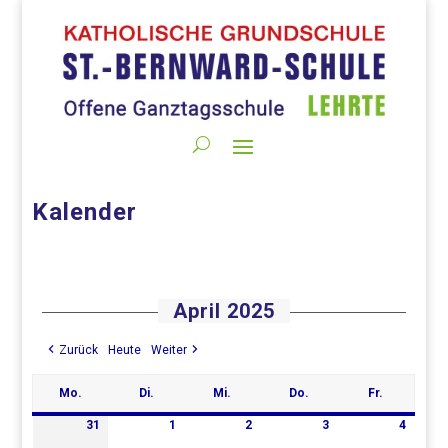
Kalender
April 2025
Zurück
Heute
Weiter
Mo.
Di.
Mi.
Do.
Fr.
Montag
Dienstag
Mittwoch
Donnerstag
Freitag
31
1
2
3
4
31.
1.
2.
3.
4.
März
April
April
April
April