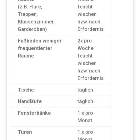
(z.B. Flure,
feucht
Treppen,
wischen
Klassenzimmer,
bzw. nach
Garderoben)
Erfordernis
Fußböden weniger
2x pro
frequentierter
Woche
Räume
feucht
wischen
bzw. nach
Erfordernis
Tische
täglich
Handläufe
täglich
Fensterbänke
1 x pro
Monat
Türen
1 x pro
Monat