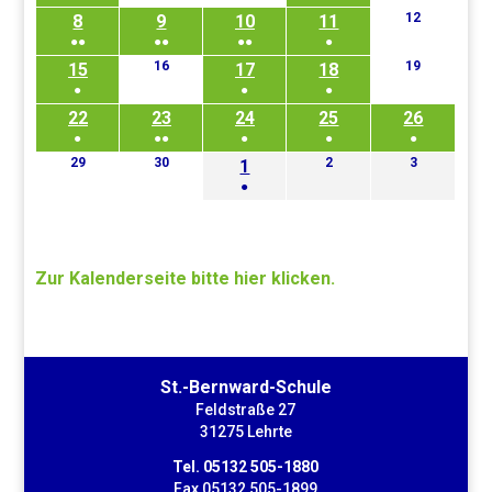
April
April
2024
2024
2024
12
8
(1
9
10
11
(1
12.
8.
9.
10.
11.
2024
2024
April
●●
●●
●●
●
Veranstaltung)
Veranstaltung)
April
April
April
April
2024
16
19
15
(2
(2
16.
17
(2
18
(1
19.
15.
17.
18.
2024
2024
2024
2024
April
April
●
●
●
Veranstaltungen)
Veranstaltungen)
Veranstaltungen)
Veranstaltung)
April
April
April
2024
2024
22
(1
23
24
(1
25
(1
26
22.
23.
24.
25.
26.
2024
2024
2024
●
●●
●
●
●
Veranstaltung)
Veranstaltung)
Veranstaltung)
April
April
April
April
April
29
30
2
3
(1
29.
(2
30.
1
(1
(1
2.
(1
3.
1.
2024
2024
2024
2024
2024
April
April
Mai
Mai
●
Veranstaltung)
Veranstaltungen)
Veranstaltung)
Veranstaltung)
Veransta
Mai
2024
2024
2024
2024
(1
2024
Veranstaltung)
Zur Kalenderseite bitte hier klicken.
St.-Bernward-Schule
Feldstraße 27
31275 Lehrte
Tel. 05132 505-1880
Fax 05132 505-1899