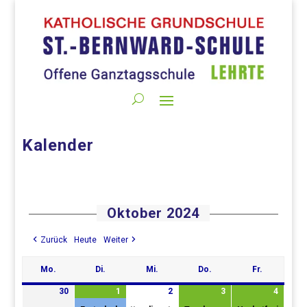
Kalender
Oktober 2024
Zurück
Heute
Weiter
Mo.
Di.
Mi.
Do.
Fr.
Montag
Dienstag
Mittwoch
Donnerstag
Freitag
30
1
2
3
4
30.
1.
(1
2.
3.
(3
4.
(1
September
Oktober
Veranstaltung)
Oktober
Oktober
Veranstaltungen)
Oktob
Verans