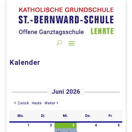
Kalender
Juni 2026
Zurück
Heute
Weiter
Mo.
Di.
Mi.
Do.
Fr.
Montag
Dienstag
Mittwoch
Donnerstag
Freitag
1
2
3
4
5
1.
2.
3.
(1
4.
5.
Juni
Juni
Juni
Veranstaltung)
Juni
Juni