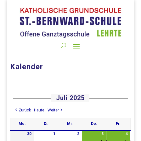
Kalender
Juli 2025
Zurück
Heute
Weiter
Mo.
Di.
Mi.
Do.
Fr.
Montag
Dienstag
Mittwoch
Donnerstag
Freitag
30
1
2
3
4
30.
1.
2.
3.
(1
4.
(1
Juni
Juli
Juli
Juli
Veranstaltung)
Juli
Verans