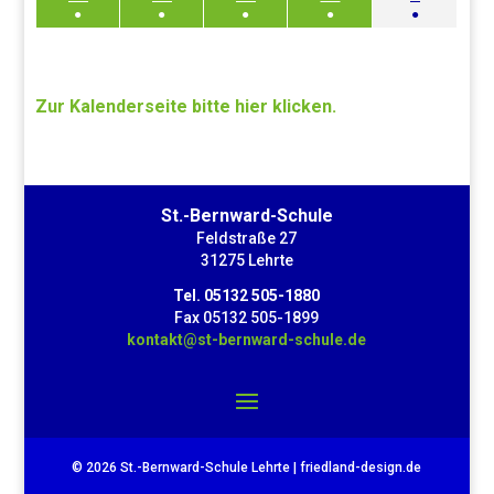
2025
2025
2025
2025
2025
●
●
●
●
●
Veranstaltung)
Veranstaltung)
Veranstaltung)
Veranstaltung)
Veransta
Juli
Juli
Juli
Juli
August
(1
(1
(1
(1
(1
2025
2025
2025
2025
2025
Veranstaltung)
Veranstaltung)
Veranstaltung)
Veranstaltung)
Veransta
Zur Kalenderseite bitte hier klicken.
St.-Bernward-Schule
Feldstraße 27
31275 Lehrte
Tel. 05132 505-1880
Fax 05132 505-1899
kontakt@st-bernward-schule.de
© 2026 St.-Bernward-Schule Lehrte | friedland-design.de