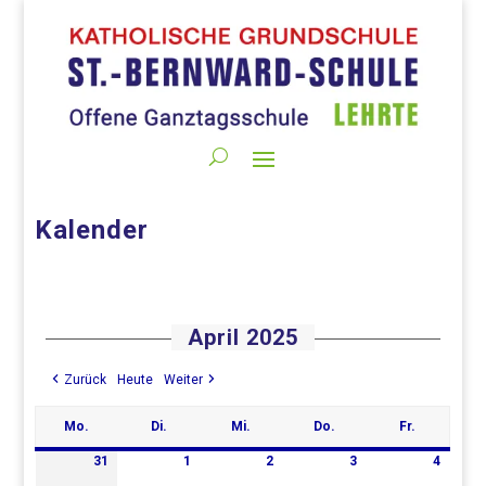
Kalender
April 2025
Zurück
Heute
Weiter
Mo.
Di.
Mi.
Do.
Fr.
Montag
Dienstag
Mittwoch
Donnerstag
Freitag
31
1
2
3
4
31.
1.
2.
3.
4.
März
April
April
April
April