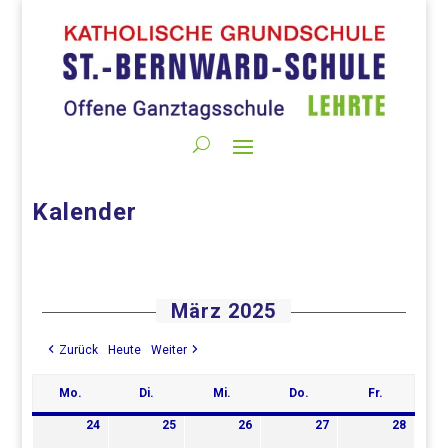
Kalender
März 2025
Zurück
Heute
Weiter
Mo.
Di.
Mi.
Do.
Fr.
Montag
Dienstag
Mittwoch
Donnerstag
Freitag
24
25
26
27
28
24.
25.
26.
27.
28.
Februar
Februar
Februar
Februar
Februa